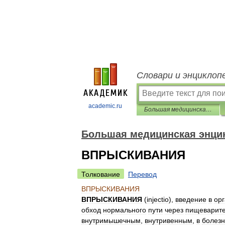
Словари и энциклоп
academic.ru
Большая медицинская энциклопедия
Большая медицинская энци
ВПРЫСКИВАНИЯ
Толкование
Перевод
ВПРЫСКИВАНИЯ
ВПРЫСКИВАНИЯ
(
injectio
),
введение
в
ор
обход
нормального
пути
через
пищеварит
внутримышечным
,
внутривенным
,
в
болез