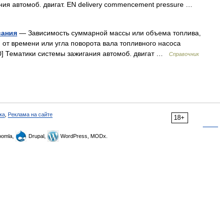
ния автомоб. двигат. EN delivery commencement pressure …
вания
— Зависимость суммарной массы или объема топлива,
от времени или угла поворота вала топливного насоса
0] Тематики системы зажигания автомоб. двигат …
Справочник
ка
,
Реклама на сайте
18+
omla,
Drupal,
WordPress, MODx.