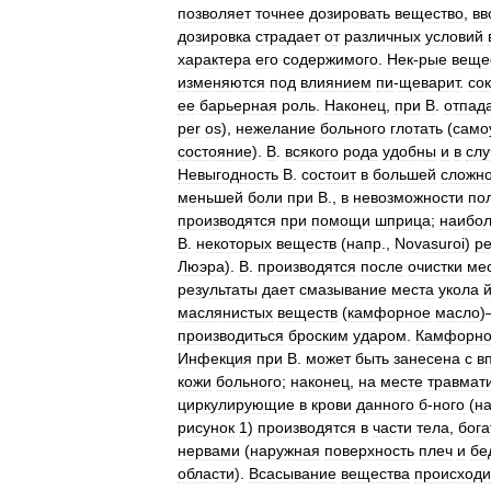
позволяет
точнее
дозировать
вещество
,
вв
дозировка
страдает
от
различных
условий
характера
его
содержимого
.
Нек
-
рые
веще
изменяются
под
влиянием
пи
-
щеварит
.
со
ее
барьерная
роль
.
Наконец
,
при
В
.
отпад
per
os
),
нежелание
больного
глотать
(
само
состояние
).
В
.
всякого
рода
удобны
и
в
слу
Невыгодность
В
.
состоит
в
большей
сложно
меньшей
боли
при
В
.,
в
невозможности
по
производятся
при
помощи
шприца
;
наибо
В
.
некоторых
веществ
(
напр
.,
Novasuroi
)
р
Люэра
).
В
.
производятся
после
очистки
ме
результаты
дает
смазывание
места
укола
маслянистых
веществ
(
камфорное
масло
)
производиться
броским
ударом
.
Камфорн
Инфекция
при
В
.
может
быть
занесена
с
в
кожи
больного
;
наконец
,
на
месте
травмат
циркулирующие
в
крови
данного
б
-
ного
(
н
рисунок
1
)
производятся
в
части
тела
,
бог
нервами
(
наружная
поверхность
плеч
и
бе
области
).
Всасывание
вещества
происходи