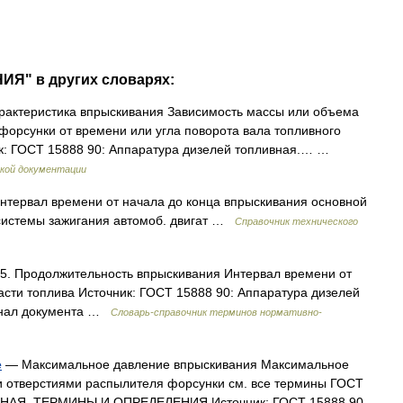
ИЯ" в других словарях:
рактеристика впрыскивания Зависимость массы или объема
форсунки от времени или угла поворота вала топливного
ик: ГОСТ 15888 90: Аппаратура дизелей топливная.… …
кой документации
тервал времени от начала до конца впрыскивания основной
 системы зажигания автомоб. двигат …
Справочник технического
5. Продолжительность впрыскивания Интервал времени от
асти топлива Источник: ГОСТ 15888 90: Аппаратура дизелей
инал документа …
Словарь-справочник терминов нормативно-
е
— Максимальное давление впрыскивания Максимальное
 отверстиями распылителя форсунки см. все термины ГОСТ
НАЯ. ТЕРМИНЫ И ОПРЕДЕЛЕНИЯ Источник: ГОСТ 15888 90.