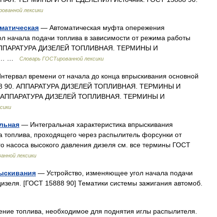
ованной лексики
матическая
— Автоматическая муфта опережения
л начала подачи топлива в зависимости от режима работы
0. АППАРАТУРА ДИЗЕЛЕЙ ТОПЛИВНАЯ. ТЕРМИНЫ И
0.… …
Словарь ГОСТированной лексики
тервал времени от начала до конца впрыскивания основной
5888 90. АППАРАТУРА ДИЗЕЛЕЙ ТОПЛИВНАЯ. ТЕРМИНЫ И
0. АППАРАТУРА ДИЗЕЛЕЙ ТОПЛИВНАЯ. ТЕРМИНЫ И
сики
альная
— Интегральная характеристика впрыскивания
 топлива, проходящего через распылитель форсунки от
го насоса высокого давления дизеля см. все термины ГОСТ
анной лексики
рыскивания
— Устройство, изменяющее угол начала подачи
дизеля. [ГОСТ 15888 90] Тематики системы зажигания автомоб.
ние топлива, необходимое для поднятия иглы распылителя.