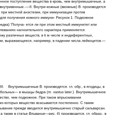
енное
поступление
вещества
в
кровь
,
чем
внутримышечные
,
а
внутривенные
.-—
II
.
Внутри
-
кожные
(
вкожные
)
В
.
производятся
при
местной
анэстезии
,
при
иммунизации
против
для
получения
кожного
иммуни
-
Рисунок
1
.
Подкожное
редка
).'
Получа
-
ется
ли
при
этом
местный
иммунитет
или
леваниях
нагноительного
характера
применяется
ожу
различных
веществ
,
в
ti
м
числе
и
индиферентных
,
зм
,
выражающееся
,
например
,
в
падении
числа
лейкоцитов
.—
III
.
Внутримышечные
В
.
производятся
.
гл
.
обр
.,
в
ягодицы
,
в
больных
—
в
мышцы
бедра
(
m
.
vastus
later
.).
Внутримышечное
ество
,
чем
подкожное
.
При
таком
впрыскивании
из
которых
вещество
всасывается
постепенно
.
С
таким
сывание
прежде
вводился
внутримышечно
старый
сальварсан
.
,
а
также
в
статье
Вливание
—
рис
.
4
)
производится
,
гл
.
образ
.,
в