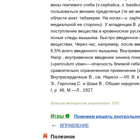
вены
локтевого
сгиба
(
v
.
cephalica
,
v
.
basilic
пользоваться
венами
предплечья
(
те
же
в
области
анат
.
табакерки
.
На
ногах
—
v
.
saph
медиальной
ее
стороны
).
У
младенцев
В
.
поступление
вещества
в
кровеносное
русл
ясные
следы
мышьяка
.
Быстро
введенное
веществах
.
Через
час
,
например
,
после
вв
6
,
5
%
всего
введенного
мышьяка
.
Внутриве
Напр
.,
внутривенное
введение
хинина
пок
(«
periculum
vitae
»—
опасность
близкой
гиб
сравнительно
ограниченное
применение
(
Внутрисердечные
В
.,
см
.
Наркоз
.
—
VII
.
В
.
в
Э
.,
Гирголав
С
.
и
Шаак
В
.,
Обшая
хирургия
I
,
р
.
46
,
М
.—
Л
.,
1927
.
Большая
медицинская
энциклопедия
.
1970
.
Игры ⚽
Поможем решить контрольну
ВПРАВЛЕНИЕ
Полезное