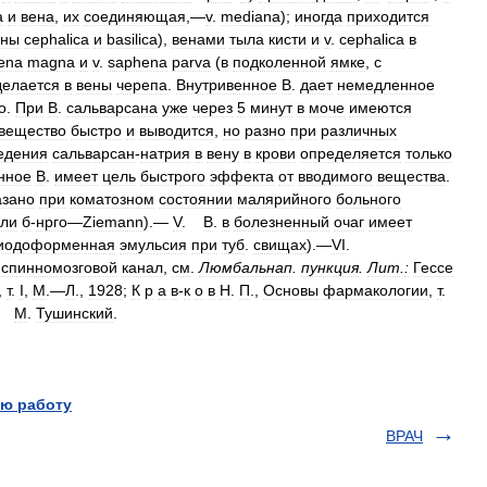
a
и
вена
,
их
соединяющая
,—
v
.
mediana
);
иногда
приходится
ены
cephalica
и
basilica
),
венами
тыла
кисти
и
v
.
cephalica
в
ena
magna
и
v
.
saphena
parva
(
в
подколенной
ямке
,
с
делается
в
вены
черепа
.
Внутривенное
В
.
дает
немедленное
о
.
При
В
.
сальварсана
уже
через
5
минут
в
моче
имеются
вещество
быстро
и
выводится
,
но
разно
при
различных
едения
сальварсан
-
натрия
в
вену
в
крови
определяется
только
нное
В
.
имеет
цель
быстрого
эффекта
от
вводимого
вещества
.
азано
при
коматозном
состоянии
малярийного
больного
ели
б
-
нрго
—
Ziemann
).—
V
.
В
.
в
болезненный
очаг
имеет
иодоформенная
эмульсия
при
туб
.
свищах
).—
VI
.
спинномозговой
канал
,
см
.
Люмбальнап
.
пункция
.
Лит
.
:
Гессе
,
т
.
I
,
М
.—
Л
.,
1928
;
К
р
а
в
-
к
о
в
Н
.
П
.,
Основы
фармакологии
,
т
.
М
.
Тушинский
.
ю работу
ВРАЧ