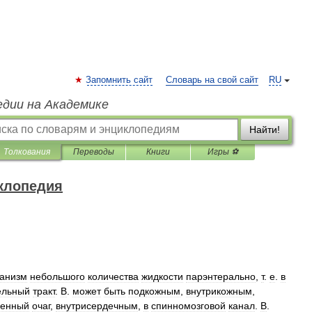
Запомнить сайт
Словарь на свой сайт
RU
едии на Академике
Найти!
Толкования
Переводы
Книги
Игры ⚽
клопедия
ганизм
небольшого
количества
жидкости
парэнтерально
,
т
.
е
.
в
ельный
тракт
.
В
.
может
быть
подкожным
,
внутрикожным
,
ненный
очаг
,
внутрисердечным
,
в
спинномозговой
канал
.
В
.