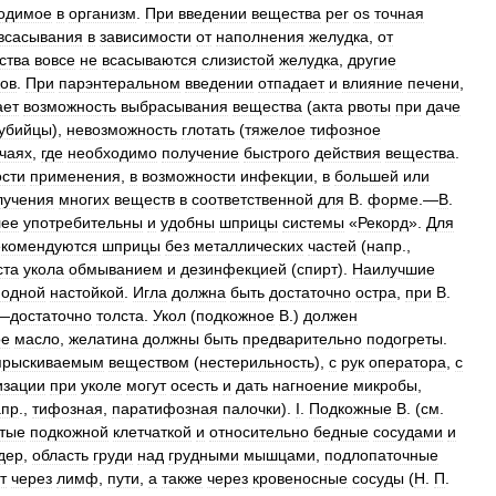
одимое
в
организм
.
При
введении
вещества
per
os
точная
всасывания
в
зависимости
от
наполнения
желудка
,
от
ства
вовсе
не
всасываются
слизистой
желудка
,
другие
ков
.
При
парэнтеральном
введении
отпадает
и
влияние
печени
,
ает
возможность
выбрасывания
вещества
(
акта
рвоты
при
даче
убийцы
),
невозможность
глотать
(
тяжелое
тифозное
чаях
,
где
необходимо
получение
быстрого
действия
вещества
.
сти
применения
,
в
возможности
инфекции
,
в
большей
или
лучения
многих
веществ
в
соответственной
для
В
.
форме
.—
В
.
лее
употребительны
и
удобны
шприцы
системы
«
Рекорд
».
Для
екомендуются
шприцы
без
металлических
частей
(
напр
.,
ста
укола
обмыванием
и
дезинфекцией
(
спирт
).
Наилучшие
йодной
настойкой
.
Игла
должна
быть
достаточно
остра
,
при
В
.
—
достаточно
толста
.
Укол
(
подкожное
В
.)
должен
ое
масло
,
желатина
должны
быть
предварительно
подогреты
.
прыскиваемым
веществом
(
нестерильность
),
с
рук
оператора
,
с
изации
при
уколе
могут
осесть
и
дать
нагноение
микробы
,
апр
.,
тифозная
,
паратифозная
палочки
).
I
.
Подкожные
В
. (
см
.
атые
подкожной
клетчаткой
и
относительно
бедные
сосудами
и
дер
,
область
груди
над
грудными
мышцами
,
подлопаточные
т
через
лимф
,
пути
,
а
также
через
кровеносные
сосуды
(
Н
.
П
.