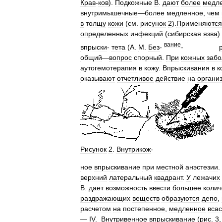
Крав
-
ков
).
Подкожные
В
.
дают
более
медл
внутримышечные
—
более
медленное
,
чем
в
толщу
кожи
(
см
.
рисунок
2
).
Применяются
определенных
инфекций
(
сибирская
язва
)
вание
впрыски
-
тета
(
А
.
М
.
Без
-
-
общий
—
вопрос
спорный
.
При
кожных
забо
аутогемотерапия
в
кожу
.
Впрыскивания
в
к
оказывают
отчетливое
действие
на
органи
Рисунок
2
.
Внутрикож
-
ное
впрыскивание
при
местной
анэстезии
.
верхний
латеральный
квадрант
.
У
лежачих
В
.
дает
возможность
ввести
большее
колич
раздражающих
веществ
образуются
депо
,
расчетом
на
постепенное
,
медленное
вса
—
IV
.
Внутривенное
впрыскивание
(
рис
.
3